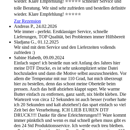
wieder. Klare Empfehlung! ⭐⭐⭐⭐⭐
schneller Service und
tolle Beratung. Wir sind sehr zufrieden und bestellen definitiv
wieder. Klare Empfehlung! ⭐⭐⭐⭐⭐
Zur Rezension
Andreas P.,
24.02.2026
Wie immer - perfekt. Erstklassiger Service, schnelle
Lieferungen, TOP Qualität, bei Problemen immer Hilfsbereit
Sladjana G.,
01.12.2025
Wir sind mit dem Service und den Lieferzeiten vollends
zufrieden :)
Sabine Habeth,
09.09.2024
Einfach super! ich bestelle nun seit Anfang des Jahres hier
meine DTF Drucke, es ist sehr unkompliziert seine Datei
hochzuladen und dann die Motive selbst auszuschneiden. Vor
allem die Temperatur mit nur 110 Grad, hat mich überzeugt
hier zu bestellen, denn das schont meine Oberteile beim
pressen. Auch das heiß abziehen klappt super. Wie warme
Butter einfach zu entfernen, ganz sanft, nix bleibt kleben. Die
Wartezeit von circa 12 Sekunden ist auch besser (vorher hatte
ich 20 Sekunden und kalt abziehen!) das spart einfach so viel
Zeit bei der Verarbeitung. ICH LIEB EUREN DTF
DRUCK!!!! Danke für diese Erleichterungen!!! Ware kommt
immer pünktlich und wenn es mal schnell gehen muss gibt es
den 24 Std Produktionsservice. Ich werde euch treu bleiben.