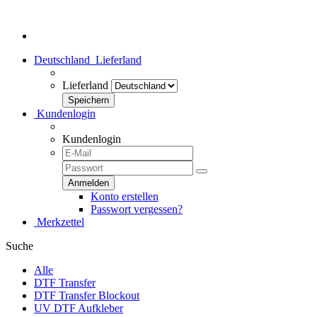
Herzlich Willkommen bei dtf-transfer24.de - Dein Transferhaus!
Deutschland
Lieferland
Lieferland
Kundenlogin
Kundenlogin
Konto erstellen
Passwort vergessen?
Merkzettel
Suche
Alle
DTF Transfer
DTF Transfer Blockout
UV DTF Aufkleber