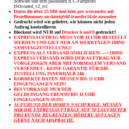
Software und dem passenden ICC-Farbprofil
ISOcoated_v2_eci
Daten die über 25 MB sind bitte per wetransfer mit
Bestellnummer an datei@dtf-transfer24.de zusenden
Gedruckt wird wie geliefert, wir können nicht jeden
Auftrag kontrollieren
Blockout wird NUR auf
Drucker 6 und 9
gedruckt!!
EXPRESSAUFTRAG MUSS VOR 11 UHR BESTELLT
WERDEN UND GILT NUR AN WERKTAGEN OHNE
SAMSTAGZUSTELLUNG!!
EXPRESS ALS VERSAND ANKLICKEN! --->
OHNE
EXPRESS VERSAND WIRD DER AUFTRAG NUR
VORGEZOGEN ABER MIT NORMALEM VERSAND
VERSENDET - KEINE GARANTIE FÜR DIE
ZUSTELLUNG INNERHALB 24h
KORREKTE DATEN MÜSSEN BIS 11 UHR
EINGENGANGEN SEIN!
BEI VORKASSE MUß DER
GELDEINGANG EBENSO BIS 11 UHR
EINGEGANGEN SEIN!
AUFGRUND DER HOHEN NACHFRAGE, MÜSSEN
WIR DIE EXPRESSAUFTRÄGE AUF 50 LAUFMETER
PRO KUNDE BEGRENZEN. HÖHERE AUFLAGEN
GERNE NACH ABSPRACHE.