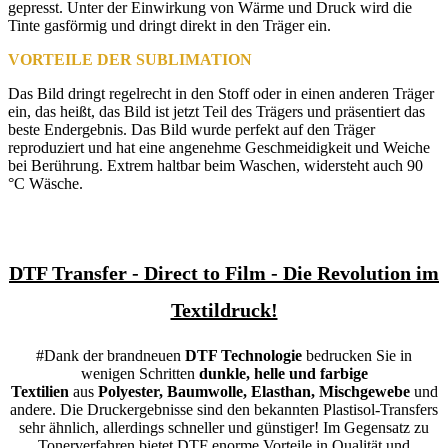
gepresst. Unter der Einwirkung von Wärme und Druck wird die
Tinte gasförmig und dringt direkt in den Träger ein.
VORTEILE DER SUBLIMATION
Das Bild dringt regelrecht in den Stoff oder in einen anderen Träger
ein, das heißt, das Bild ist jetzt Teil des Trägers und präsentiert das
beste Endergebnis. Das Bild wurde perfekt auf den Träger
reproduziert und hat eine angenehme Geschmeidigkeit und Weiche
bei Berührung. Extrem haltbar beim Waschen, widersteht auch 90
°C Wäsche.
DTF Transfer - Direct to Film - Die Revolution im
Textildruck!
#Dank der brandneuen
DTF Technologie
bedrucken Sie in
wenigen Schritten
dunkle, helle und farbige
Textilien
aus
Polyester, Baumwolle, Elasthan, Mischgewebe
und
andere. Die Druckergebnisse sind den bekannten Plastisol-Transfers
sehr ähnlich, allerdings schneller und günstiger! Im Gegensatz zu
Tonerverfahren bietet DTF enorme Vorteile in Qualität und