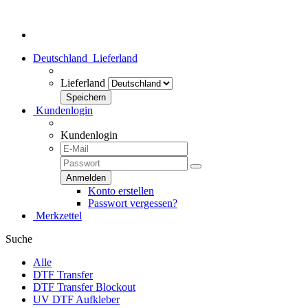
Herzlich Willkommen bei dtf-transfer24.de - Dein Transferhaus!
Deutschland
Lieferland
Lieferland
Kundenlogin
Kundenlogin
Konto erstellen
Passwort vergessen?
Merkzettel
Suche
Alle
DTF Transfer
DTF Transfer Blockout
UV DTF Aufkleber