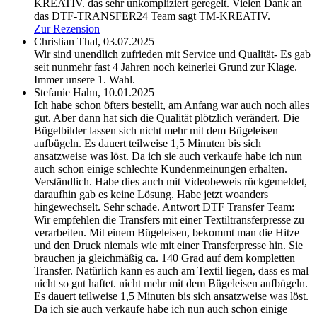
KREATIV.
das sehr unkompliziert geregelt. Vielen Dank an
das DTF-TRANSFER24 Team sagt TM-KREATIV.
Zur Rezension
Christian Thal,
03.07.2025
Wir sind unendlich zufrieden mit Service und Qualität- Es gab
seit nunmehr fast 4 Jahren noch keinerlei Grund zur Klage.
Immer unsere 1. Wahl.
Stefanie Hahn,
10.01.2025
Ich habe schon öfters bestellt, am Anfang war auch noch alles
gut. Aber dann hat sich die Qualität plötzlich verändert. Die
Bügelbilder lassen sich nicht mehr mit dem Bügeleisen
aufbügeln. Es dauert teilweise 1,5 Minuten bis sich
ansatzweise was löst. Da ich sie auch verkaufe habe ich nun
auch schon einige schlechte Kundenmeinungen erhalten.
Verständlich. Habe dies auch mit Videobeweis rückgemeldet,
daraufhin gab es keine Lösung. Habe jetzt woanders
hingewechselt. Sehr schade. Antwort DTF Transfer Team:
Wir empfehlen die Transfers mit einer Textiltransferpresse zu
verarbeiten. Mit einem Bügeleisen, bekommt man die Hitze
und den Druck niemals wie mit einer Transferpresse hin. Sie
brauchen ja gleichmäßig ca. 140 Grad auf dem kompletten
Transfer. Natürlich kann es auch am Textil liegen, dass es mal
nicht so gut haftet.
nicht mehr mit dem Bügeleisen aufbügeln.
Es dauert teilweise 1,5 Minuten bis sich ansatzweise was löst.
Da ich sie auch verkaufe habe ich nun auch schon einige