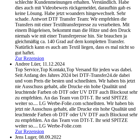
schlechte Kundenmeinungen erhalten. Verständlich. Habe
dies auch mit Videobeweis rückgemeldet, daraufhin gab es
keine Lösung. Habe jetzt woanders hingewechselt. Sehr
schade. Antwort DTF Transfer Team: Wir empfehlen die
Transfers mit einer Textiltransferpresse zu verarbeiten. Mit
einem Bügeleisen, bekommt man die Hitze und den Druck
niemals wie mit einer Transferpresse hin. Sie brauchen ja
gleichmäßig ca. 140 Grad auf dem kompletten Transfer.
Natürlich kann es auch am Textil liegen, dass es mal nicht so
gut haftet.
Zur Rezension
Andree Lüer,
11.12.2024
Top Service,Top Kontakt,Top Versand für jeden was dabei.
Seit Anfang des Jahres 2024 bei DTF-Transfer24.de dabei
und vom Preis die besten und schnellsten. Wir haben bis jetzt
nie Ausschuss gehabt, alle Drucke ein hohe Qualität und
leuchtende Farben ob DTF oder UV DTF auch Blockout sehr
zu empfehlen. An das Team von DTf-T. Ihr seid SPITZE
weiter so.... LG Werbe-Folie.com
schnellsten. Wir haben bis
jetzt nie Ausschuss gehabt, alle Drucke ein hohe Qualität und
leuchtende Farben ob DTF oder UV DTF auch Blockout sehr
zu empfehlen. An das Team von DTf-T. Ihr seid SPITZE
weiter so.... LG Werbe-Folie.com
Zur Rezension
Jens Luger,
08.09.2022