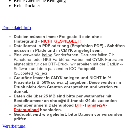
Keine Chemische Reinigung
Kein Trockner
Druckdatei Info
Dateien müssen immer Freigestellt sein ohne
Hintergrund
-
NICHT GESPIEGELT!
Dateiformat in PDF oder png (Empfohlen PDF) - Schriften
müssen in Pfade und in CMYK angelegt sein.
Bitte verwende
keine
Sonderfarben. Darunter fallen Z.b.
Panotone- oder HKS-Farbtöne. Farben mit CYMK-Farbraum
eignet sich für den DTF-Druck, wir arbeiten mit der CadLink-
Software und dem passenden ICC-Farbprofil
ISOcoated_v2_eci
Grautöne immer in CMYK anlegen und NICHT in %
Prozente (z.B. 50% schwarz) angeben. Diese werden im
Druck nicht dem Grauton entsprechen und werden zu
dunkel.
Daten die über 25 MB sind bitte per wetransfer mit
Bestellnummer an shop@dtf-transfer24.de zusenden
oder über unsern Datenupload
DTF-Transfer24 -
Datenupload
hochladen.
Gedruckt wird wie geliefert, bitte Dateien vor versenden
prüfen
Verarbeitung