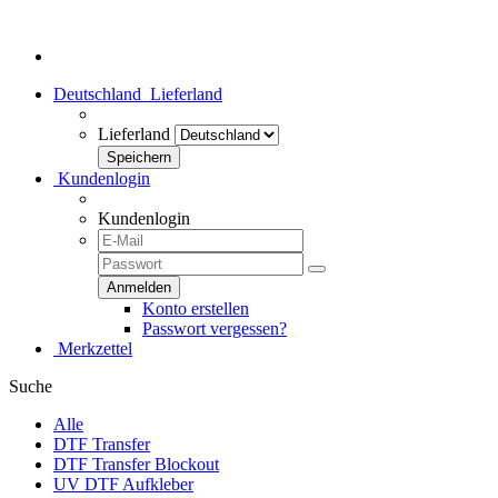
Herzlich Willkommen bei dtf-transfer24.de - Dein Transferhaus!
Deutschland
Lieferland
Lieferland
Kundenlogin
Kundenlogin
Konto erstellen
Passwort vergessen?
Merkzettel
Suche
Alle
DTF Transfer
DTF Transfer Blockout
UV DTF Aufkleber