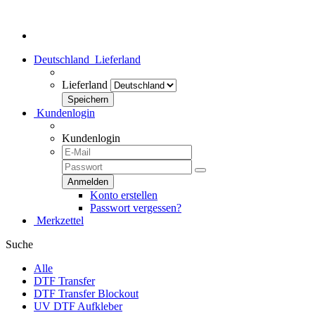
Herzlich Willkommen bei dtf-transfer24.de - Dein Transferhaus!
Deutschland
Lieferland
Lieferland
Kundenlogin
Kundenlogin
Konto erstellen
Passwort vergessen?
Merkzettel
Suche
Alle
DTF Transfer
DTF Transfer Blockout
UV DTF Aufkleber