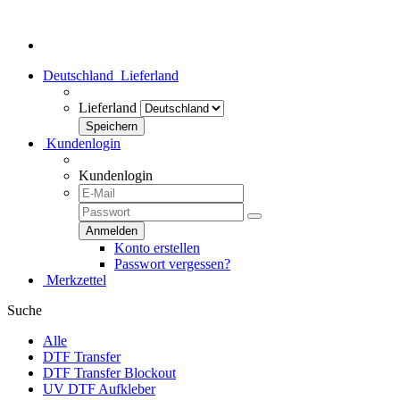
Herzlich Willkommen bei dtf-transfer24.de - Dein Transferhaus!
Deutschland
Lieferland
Lieferland
Kundenlogin
Kundenlogin
Konto erstellen
Passwort vergessen?
Merkzettel
Suche
Alle
DTF Transfer
DTF Transfer Blockout
UV DTF Aufkleber