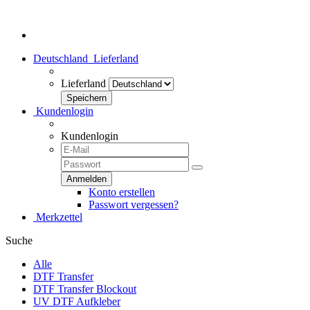
Herzlich Willkommen bei dtf-transfer24.de - Dein Transferhaus!
Deutschland
Lieferland
Lieferland
Kundenlogin
Kundenlogin
Konto erstellen
Passwort vergessen?
Merkzettel
Suche
Alle
DTF Transfer
DTF Transfer Blockout
UV DTF Aufkleber